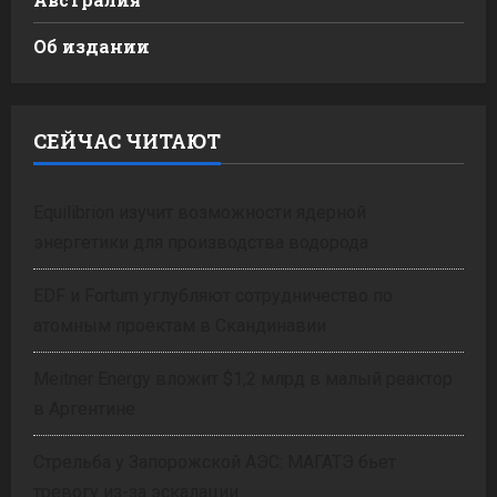
Об издании
СЕЙЧАС ЧИТАЮТ
Equilibrion изучит возможности ядерной
энергетики для производства водорода
EDF и Fortum углубляют сотрудничество по
атомным проектам в Скандинавии
Meitner Energy вложит $1,2 млрд в малый реактор
в Аргентине
Стрельба у Запорожской АЭС: МАГАТЭ бьет
тревогу из-за эскалации