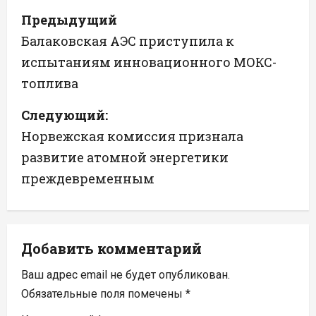
Н
Предыдущий
а
Балаковская АЭС приступила к
испытаниям инновационного МОКС-
в
топлива
и
Следующий:
г
Норвежская комиссия признала
а
развитие атомной энергетики
преждевременным
ц
и
я
Добавить комментарий
п
Ваш адрес email не будет опубликован.
Обязательные поля помечены
*
о