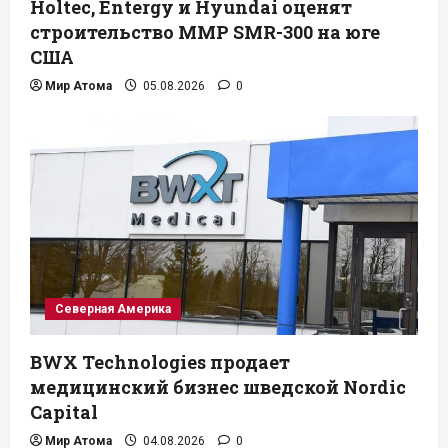
Holtec, Entergy и Hyundai оценят
строительство ММР SMR-300 на юге
США
Мир Атома
05.08.2026
0
Северная Америка
BWX Technologies продает
медицинский бизнес шведской Nordic
Capital
Мир Атома
04.08.2026
0