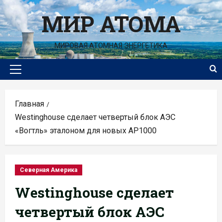
Перейти
МИР АТОМА
к
содержимому
МИРОВАЯ АТОМНАЯ ЭНЕРГЕТИКА
Основное
меню
Главная
Westinghouse сделает четвертый блок АЭС
«Вогтль» эталоном для новых AP1000
Северная Америка
Westinghouse сделает
четвертый блок АЭС