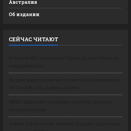
Австралия
Об издании
СЕЙЧАС ЧИТАЮТ
Атом для ИИ: техногигант Equinix делает ставку на
микрореакторы
Выдано разрешение на строительство хранилища
ОЯТ на АЭС Эль-Дабаа в Египте
NANO продолжит развивать проекты ядерных
микрореакторов
Южная Корея строит атомное будущее: два новых