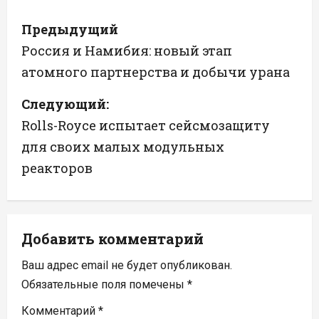
Н
Предыдущий
а
Россия и Намибия: новый этап
атомного партнерства и добычи урана
в
Следующий:
и
Rolls-Royce испытает сейсмозащиту
г
для своих малых модульных
а
реакторов
ц
и
Добавить комментарий
я
Ваш адрес email не будет опубликован.
п
Обязательные поля помечены
*
Комментарий
*