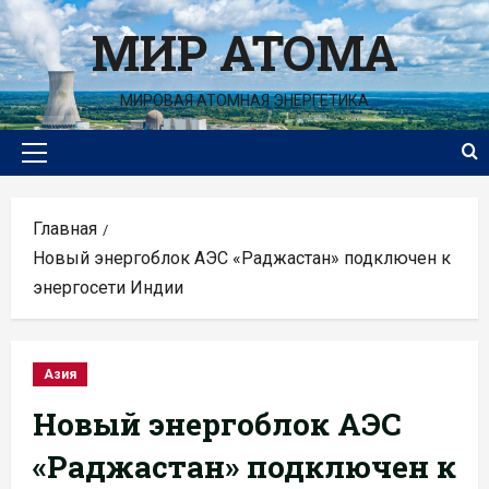
Перейти
МИР АТОМА
к
содержимому
МИРОВАЯ АТОМНАЯ ЭНЕРГЕТИКА
Основное
меню
Главная
Новый энергоблок АЭС «Раджастан» подключен к
энергосети Индии
Азия
Новый энергоблок АЭС
«Раджастан» подключен к