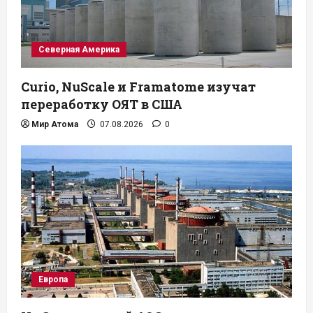
Северная Америка
Curio, NuScale и Framatome изучат
переработку ОЯТ в США
Мир Атома
07.08.2026
0
Европа