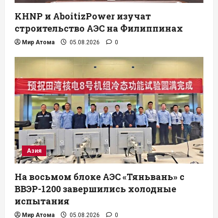
KHNP и AboitizPower изучат
строительство АЭС на Филиппинах
Мир Атома
05.08.2026
0
Азия
На восьмом блоке АЭС «Тяньвань» с
ВВЭР-1200 завершились холодные
испытания
Мир Атома
05.08.2026
0