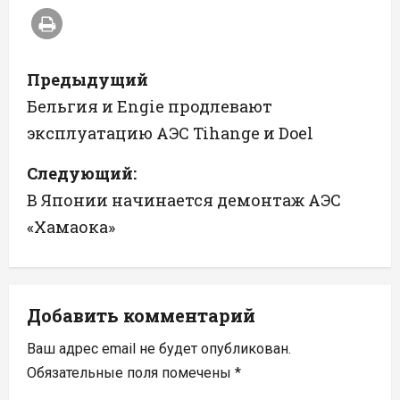
Н
Предыдущий
а
Бельгия и Engie продлевают
эксплуатацию АЭС Tihange и Doel
в
Следующий:
и
В Японии начинается демонтаж АЭС
г
«Хамаока»
а
ц
Добавить комментарий
и
Ваш адрес email не будет опубликован.
я
Обязательные поля помечены
*