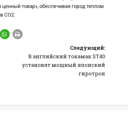
в ценный товар», обеспечивая город теплом
в CO2.
Следующий:
В английский токамак ST40
установят мощный японский
гиротрон