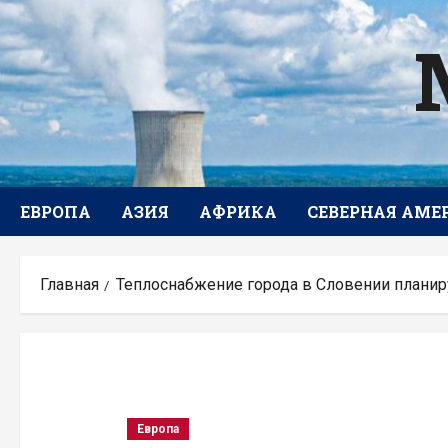
Перейти
к
содержимому
ЕВРОПА
АЗИЯ
АФРИКА
СЕВЕРНАЯ АМЕ
Главная
Теплоснабжение города в Словении плани
Европа