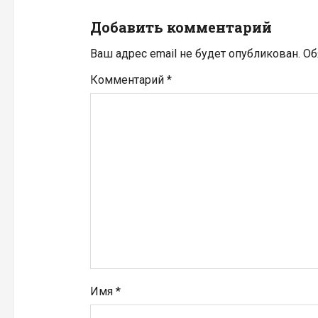
и
Добавить комментарий
я
Ваш адрес email не будет опубликован.
Об
п
Комментарий
*
о
з
а
п
и
с
я
Имя
*
м