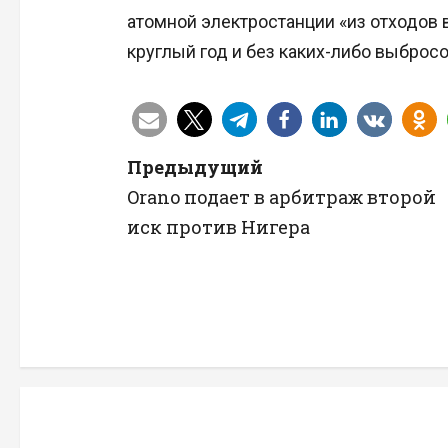
атомной электростанции «из отходов 
круглый год и без каких-либо выбросо
Н
Предыдущий
Orano подает в арбитраж второй
а
иск против Нигера
в
и
г
а
ц