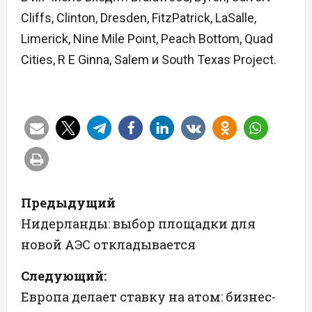
Cliffs, Clinton, Dresden, FitzPatrick, LaSalle,
Limerick, Nine Mile Point, Peach Bottom, Quad
Cities, R E Ginna, Salem и South Texas Project.
Н
Предыдущий
а
Нидерланды: выбор площадки для
новой АЭС откладывается
в
Следующий:
и
Европа делает ставку на атом: бизнес-