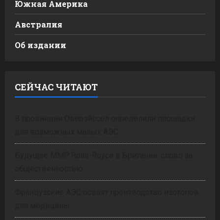
Южная Америка
Австралия
Об издании
СЕЙЧАС ЧИТАЮТ
В провинции Оверэйссел определили площадки
для возможных малых АЭС
Будущее ММР Rolls-Royce в Британии: слово за
общественностью
Французские АЭС освоят производство изотопов
для медицины