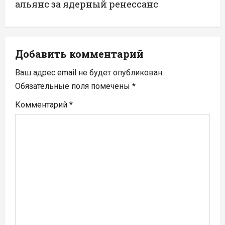
г
альянс за ядерный ренессанс
а
ц
Добавить комментарий
и
Ваш адрес email не будет опубликован.
я
Обязательные поля помечены
*
п
Комментарий
*
о
з
а
п
и