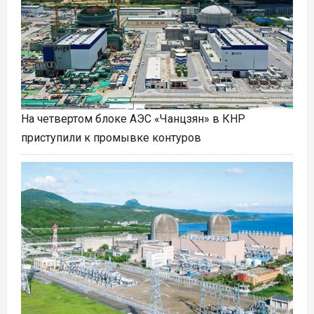
На четвертом блоке АЭС «Чанцзян» в КНР
приступили к промывке контуров