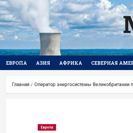
Перейти
к
содержимому
ЕВРОПА
АЗИЯ
АФРИКА
СЕВЕРНАЯ АМЕ
Главная
Оператор энергосистемы Великобритании п
Европа