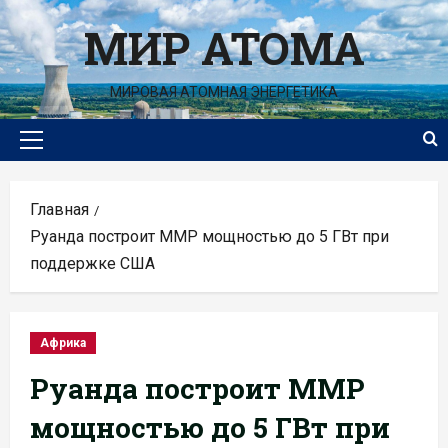
Перейти
МИР АТОМА
к
содержимому
МИРОВАЯ АТОМНАЯ ЭНЕРГЕТИКА
Основное
меню
Главная
Руанда построит ММР мощностью до 5 ГВт при
поддержке США
Африка
Руанда построит ММР
мощностью до 5 ГВт при