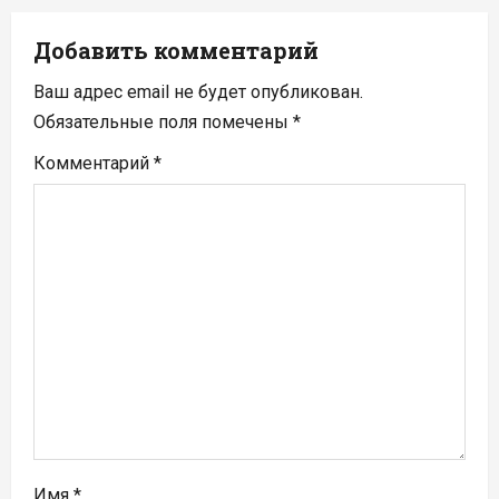
и
я
Добавить комментарий
п
Ваш адрес email не будет опубликован.
Обязательные поля помечены
*
о
Комментарий
*
з
а
п
и
с
я
м
Имя
*