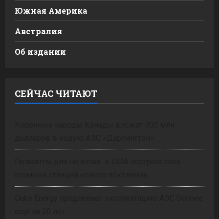
Южная Америка
Австралия
Об издании
СЕЙЧАС ЧИТАЮТ
Коренные народы Канады вложат 700 млн
долларов в новую АЭС «Дарлингтон»
Гигаватты для гигантов: в США построят сеть
атомных станций нового поколения
Duke Energy продлевает эксплуатацию АЭС Oconee
еще на 20 лет