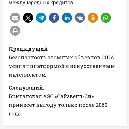
международных кредитов.
Н
Предыдущий
а
Безопасность атомных объектов США
усилят платформой с искусственным
в
интеллектом
и
Следующий:
г
Британская АЭС «Сайзвелл-Си»
а
принесет выгоду только после 2060
года
ц