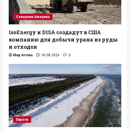
Северная Америка
IsoEnergy и DISA создадут в США
компанию для добычи урана из руды
и отходов
Мир Атома
06.08.2026
0
Европа