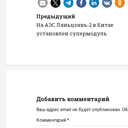
Н
Предыдущий
На АЭС Ляньцзянь-2 в Китае
а
установлен супермодуль
в
и
г
а
ц
Добавить комментарий
и
Ваш адрес email не будет опубликован.
Об
я
Комментарий
*
п