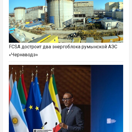
FCSA достроит два энергоблока румынской АЭС
«Чернаводэ»