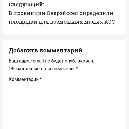
Следующий:
и
В провинции Оверэйссел определили
г
площадки для возможных малых АЭС
а
ц
Добавить комментарий
и
Ваш адрес email не будет опубликован.
я
Обязательные поля помечены
*
п
Комментарий
*
о
з
а
п