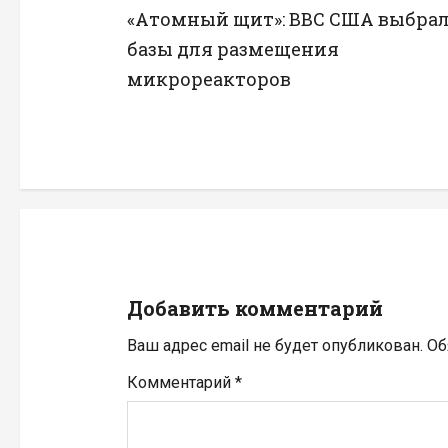
«Атомный щит»: ВВС США выбра
а
базы для размещения
в
микрореакторов
и
г
а
ц
и
Добавить комментарий
я
Ваш адрес email не будет опубликован.
Об
п
Комментарий
*
о