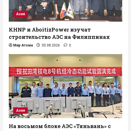
Азия
KHNP и AboitizPower изучат
строительство АЭС на Филиппинах
Мир Атома
05.08.2026
0
Азия
На восьмом блоке АЭС «Тяньвань» с