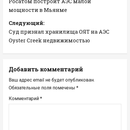
а
Росатом построит АЭС малой
мощности в Мьянме
в
Следующий:
и
Суд признал хранилища ОЯТ на АЭС
г
Oyster Creek недвижимостью
а
ц
Добавить комментарий
и
Ваш адрес email не будет опубликован.
я
Обязательные поля помечены
*
п
Комментарий
*
о
з