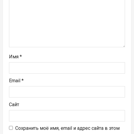
а
п
и
с
я
Имя
*
м
Email
*
Сайт
Сохранить моё имя, email и адрес сайта в этом