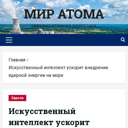
Перейти
МИР АТОМА
к
содержимому
МИРОВАЯ АТОМНАЯ ЭНЕРГЕТИКА
Основное
меню
Главная
Искусственный интеллект ускорит внедрение
ядерной энергии на море
Европа
Искусственный
интеллект ускорит