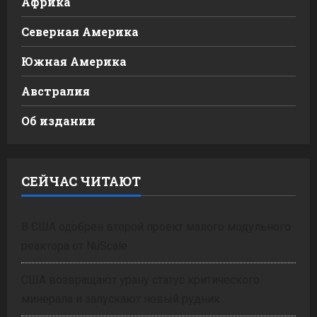
Африка
Северная Америка
Южная Америка
Австралия
Об издании
СЕЙЧАС ЧИТАЮТ
В США одобрен второй проект малого модульного
реактора от NuScale
США возвращают урану статус критического
минерала и запускают новый рудник