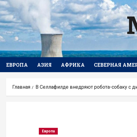
Перейти
к
содержимому
ЕВРОПА
АЗИЯ
АФРИКА
СЕВЕРНАЯ АМЕ
Главная
В Селлафилде внедряют робота-собаку с 
Европа