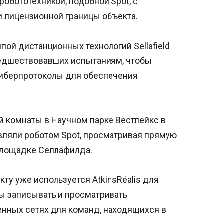
обототехникой, подобной Spot, с
 лицензионной границы объекта.
ппой дистанционных технологий Sellafield
предшествовавших испытаниям, чтобы
иберпротоколы для обеспечения
й комнаты в Научном парке Вестлейкс в
вляли роботом Spot, просматривая прямую
площадке Селлафилда.
ту уже используется AtkinsRéalis для
ы записывать и просматривать
нных сетях для команд, находящихся в