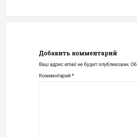
и
г
а
ц
Добавить комментарий
и
Ваш адрес email не будет опубликован.
Об
я
Комментарий
*
п
о
з
а
п