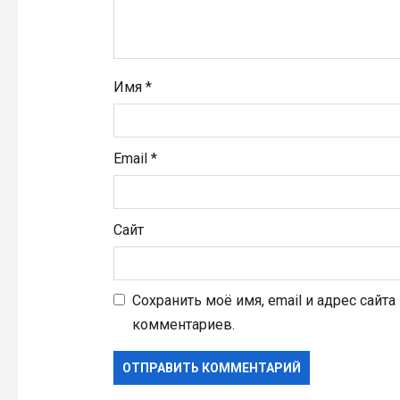
и
с
Имя
*
я
м
Email
*
Сайт
Сохранить моё имя, email и адрес сайт
комментариев.