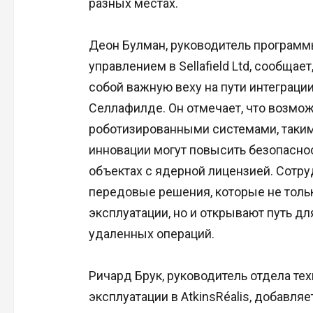
разных местах.
Деон Булман, руководитель програм
управлением в Sellafield Ltd, сообщае
собой важную веху на пути интеграци
Селлафилде. Он отмечает, что возмо
роботизированными системами, такими
инновации могут повысить безопаснос
объектах с ядерной лицензией. Сотруд
передовые решения, которые не тол
эксплуатации, но и открывают путь д
удаленных операций.
Ричард Брук, руководитель отдела те
эксплуатации в AtkinsRéalis, добавляет