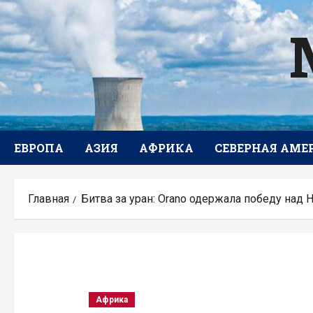
Перейти
к
содержимому
ЕВРОПА
АЗИЯ
АФРИКА
СЕВЕРНАЯ АМЕ
Главная
Битва за уран: Orano одержала победу на
Африка