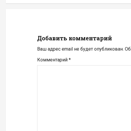
а
ц
и
Добавить комментарий
я
Ваш адрес email не будет опубликован.
Об
п
Комментарий
*
о
з
а
п
и
с