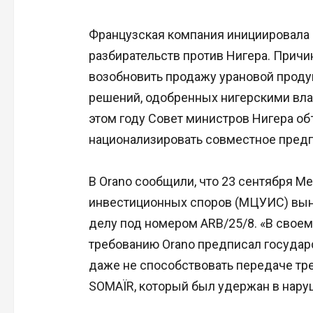
Французская компания инициировала
разбирательств против Нигера. Прич
возобновить продажу урановой продук
решений, одобренных нигерскими влас
этом году Совет министров Нигера об
национализировать совместное предп
В Orano сообщили, что 23 сентября 
инвестиционных споров (МЦУИС) выне
делу под номером ARB/25/8. «В свое
требованию Orano предписал государс
даже не способствовать передаче тр
SOMAÏR, который был удержан в наруш