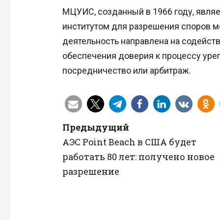
МЦУИС, созданный в 1966 году, явл
институтом для разрешения споров м
деятельность направлена на содейс
обеспечения доверия к процессу уре
посредничество или арбитраж.
Н
Предыдущий
АЭС Point Beach в США будет
а
работать 80 лет: получено новое
в
разрешение
и
г