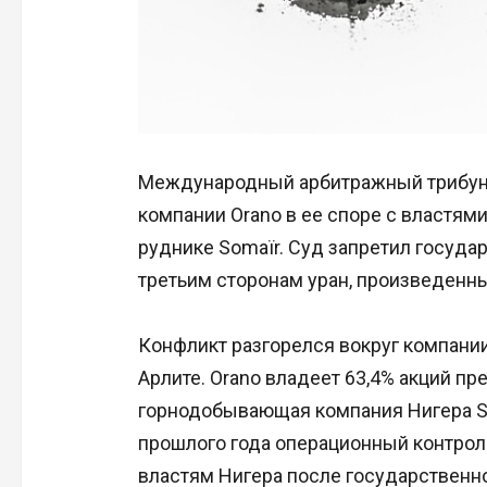
Международный арбитражный трибуна
компании Orano в ее споре с властями
руднике Somaïr. Суд запретил госуда
третьим сторонам уран, произведенн
Конфликт разгорелся вокруг компании
Арлите. Orano владеет 63,4% акций пр
горнодобывающая компания Нигера SO
прошлого года операционный контрол
властям Нигера после государственно