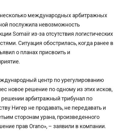
 несколько международных арбитражных
иной послужила невозможность
ции Somaïr из-за отсутствия логистических
тями. Ситуация обострилась, когда ранее в
ъявил о планах присвоить и
риятие.
Международный центр по урегулированию
с новое решение по одному из этих исков,
м решении арбитражный трибунал по
тву Нигер не продавать, не передавать и
етьим сторонам урана, произведенного
ение прав Orano», – заявили в компании.