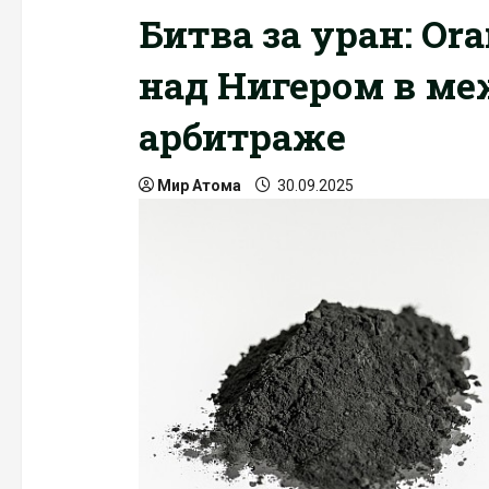
Битва за уран: Or
над Нигером в м
арбитраже
Мир Атома
30.09.2025