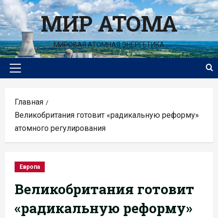
Перейти
МИР АТОМА
к
содержимому
МИРОВАЯ АТОМНАЯ ЭНЕРГЕТИКА
Основное
меню
Главная
Великобритания готовит «радикальную реформу»
атомного регулирования
Европа
Великобритания готовит
«радикальную реформу»