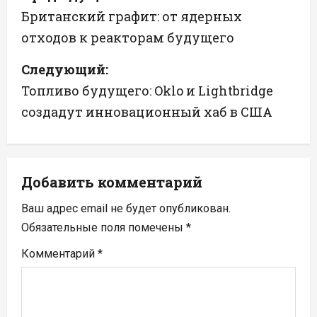
а
Британский графит: от ядерных
отходов к реакторам будущего
в
Следующий:
и
Топливо будущего: Oklo и Lightbridge
г
создадут инновационный хаб в США
а
ц
Добавить комментарий
и
Ваш адрес email не будет опубликован.
я
Обязательные поля помечены
*
п
Комментарий
*
о
з