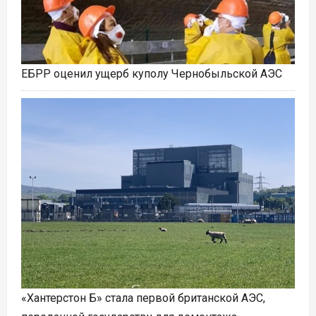
ЕБРР оценил ущерб куполу Чернобыльской АЭС
«Хантерстон Б» стала первой британской АЭС,