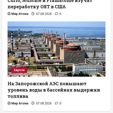
Curio, NuScale и Framatome изучат
переработку ОЯТ в США
Мир Атома
07.08.2026
0
Европа
На Запорожской АЭС повышают
уровень воды в бассейнах выдержки
топлива
Мир Атома
07.08.2026
0