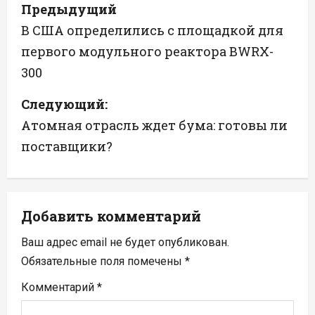
Н
Предыдущий
а
В США определились с площадкой для
первого модульного реактора BWRX-
в
300
и
Следующий:
г
Атомная отрасль ждет бума: готовы ли
а
поставщики?
ц
и
Добавить комментарий
я
Ваш адрес email не будет опубликован.
п
Обязательные поля помечены
*
Комментарий
*
о