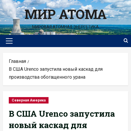
Перейти
МИР АТОМА
к
содержимому
МИРОВАЯ АТОМНАЯ ЭНЕРГЕТИКА
Основное
меню
Главная
В США Urenco запустила новый каскад для
производства обогащенного урана
Северная Америка
В США Urenco запустила
новый каскад для