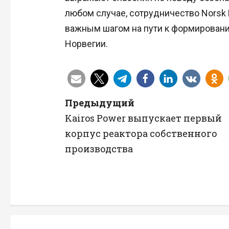
любом случае, сотрудничество Norsk K
важным шагом на пути к формировани
Норвегии.
Н
Предыдущий
Kairos Power выпускает первый
а
корпус реактора собственного
в
производства
и
г
а