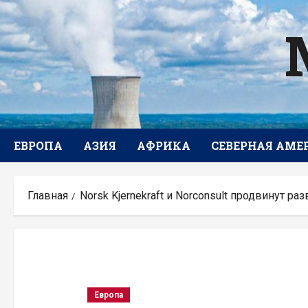
Перейти
к
содержимому
ЕВРОПА
АЗИЯ
АФРИКА
СЕВЕРНАЯ АМЕ
Главная
Norsk Kjernekraft и Norconsult продвинут р
Европа