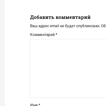
ц
и
Добавить комментарий
я
Ваш адрес email не будет опубликован.
Об
п
Комментарий
*
о
з
а
п
и
с
я
Имя
*