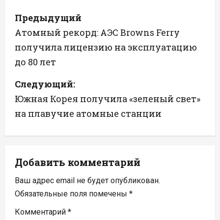
Н
Предыдущий
а
Атомный рекорд: АЭС Browns Ferry
получила лицензию на эксплуатацию
в
до 80 лет
и
Следующий:
г
Южная Корея получила «зеленый свет»
а
на плавучие атомные станции
ц
и
Добавить комментарий
я
Ваш адрес email не будет опубликован.
п
Обязательные поля помечены
*
Комментарий
*
о