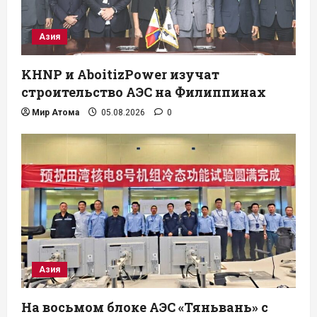
Азия
KHNP и AboitizPower изучат
строительство АЭС на Филиппинах
Мир Атома
05.08.2026
0
Азия
На восьмом блоке АЭС «Тяньвань» с