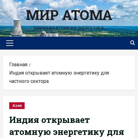
Перейти
МИР АТОМА
к
содержимому
МИРОВАЯ АТОМНАЯ ЭНЕРГЕТИКА
Основное
меню
Главная
Индия открывает атомную энергетику для
частного сектора
Азия
Индия открывает
атомную энергетику для