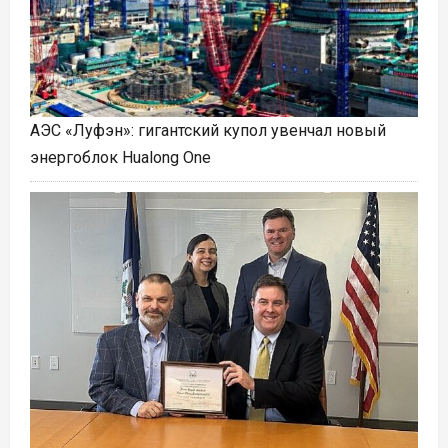
АЭС «Луфэн»: гигантский купол увенчал новый
энергоблок Hualong One