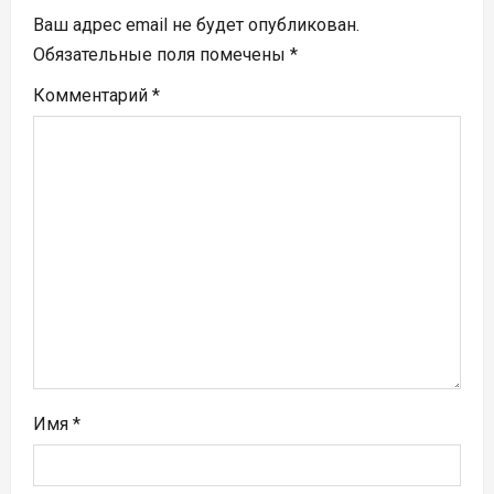
я
Ваш адрес email не будет опубликован.
п
Обязательные поля помечены
*
Комментарий
*
о
з
а
п
и
с
я
м
Имя
*