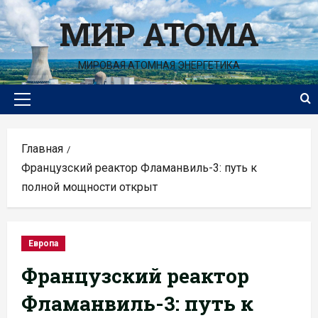
Перейти
МИР АТОМА
к
содержимому
МИРОВАЯ АТОМНАЯ ЭНЕРГЕТИКА
Основное
меню
Главная
Французский реактор Фламанвиль-3: путь к
полной мощности открыт
Европа
Французский реактор
Фламанвиль-3: путь к