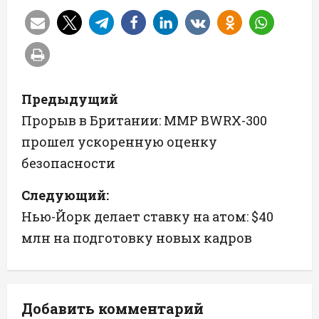
Н
Предыдущий
а
Прорыв в Британии: ММР BWRX-300
прошел ускоренную оценку
в
безопасности
и
Следующий:
г
Нью-Йорк делает ставку на атом: $40
а
млн на подготовку новых кадров
ц
и
Добавить комментарий