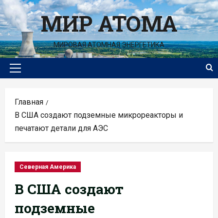
Перейти
МИР АТОМА
к
содержимому
МИРОВАЯ АТОМНАЯ ЭНЕРГЕТИКА
Основное
меню
Главная
В США создают подземные микрореакторы и
печатают детали для АЭС
Северная Америка
В США создают
подземные