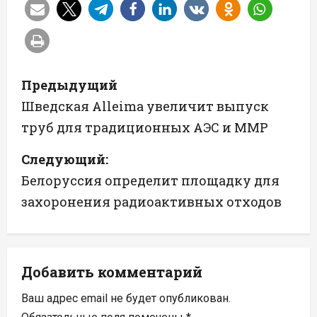
Н
Предыдущий
а
Шведская Alleima увеличит выпуск
труб для традиционных АЭС и ММР
в
Следующий:
и
Белоруссия определит площадку для
г
захоронения радиоактивных отходов
а
ц
Добавить комментарий
и
Ваш адрес email не будет опубликован.
я