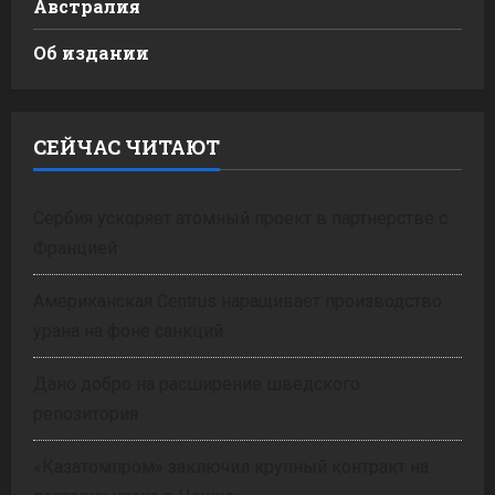
Австралия
Об издании
СЕЙЧАС ЧИТАЮТ
Сербия ускоряет атомный проект в партнерстве с
Францией
Американская Centrus наращивает производство
урана на фоне санкций
Дано добро на расширение шведского
репозитория
«Казатомпром» заключил крупный контракт на