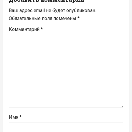
я
Ваш адрес email не будет опубликован.
п
Обязательные поля помечены
*
Комментарий
*
о
з
а
п
и
с
я
м
Имя
*