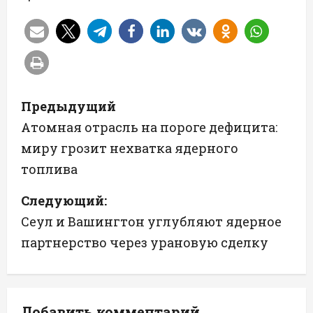
Н
Предыдущий
а
Атомная отрасль на пороге дефицита:
миру грозит нехватка ядерного
в
топлива
и
Следующий:
г
Сеул и Вашингтон углубляют ядерное
а
партнерство через урановую сделку
ц
и
Добавить комментарий