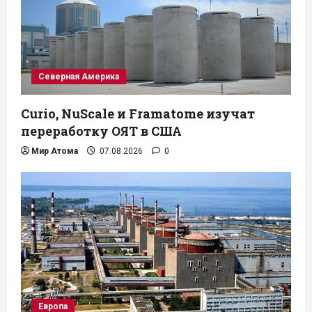
Северная Америка
Curio, NuScale и Framatome изучат
переработку ОЯТ в США
Мир Атома
07.08.2026
0
Европа