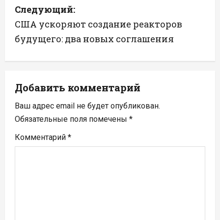
Следующий:
г
США ускоряют создание реакторов
а
будущего: два новых соглашения
ц
и
Добавить комментарий
я
Ваш адрес email не будет опубликован.
п
Обязательные поля помечены
*
Комментарий
*
о
з
а
п