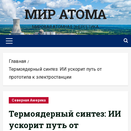
Перейти
МИР АТОМА
к
содержимому
МИРОВАЯ АТОМНАЯ ЭНЕРГЕТИКА
Основное
меню
Главная
Термоядерный синтез: ИИ ускорит путь от
прототипа к электростанции
Северная Америка
Термоядерный синтез: ИИ
ускорит путь от