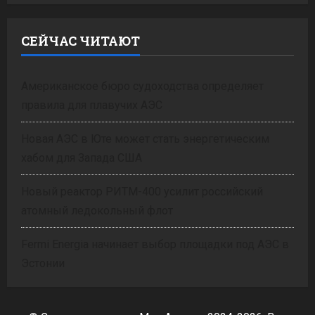
СЕЙЧАС ЧИТАЮТ
Американское бюро судоходства определяет
правила для плавучих АЭС
Новая АЭС в Юте может стать энергетическим
хабом для Запада США
Новый реактор РИТМ-400 усилит российский
атомный ледокольный флот
Fermi Energia начинает выбор площадки под АЭС в
Эстонии