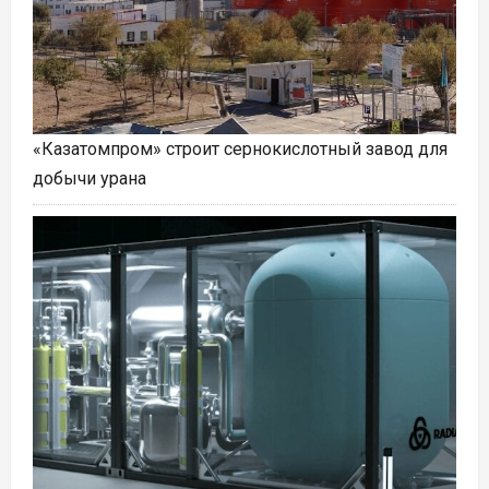
«Казатомпром» строит сернокислотный завод для
добычи урана