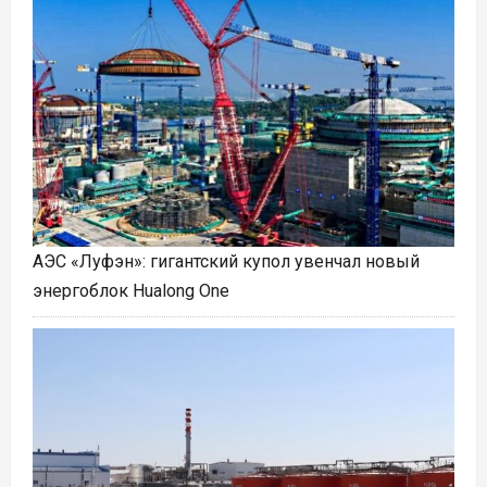
АЭС «Луфэн»: гигантский купол увенчал новый
энергоблок Hualong One