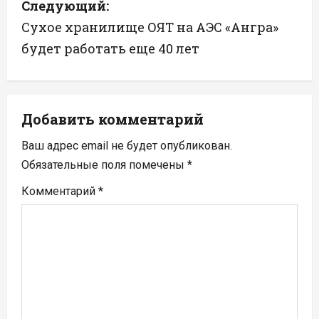
Следующий:
и
Сухое хранилище ОЯТ на АЭС «Ангра»
г
будет работать еще 40 лет
а
ц
Добавить комментарий
и
Ваш адрес email не будет опубликован.
я
Обязательные поля помечены
*
п
Комментарий
*
о
з
а
п