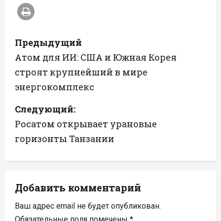
Н
Предыдущий
а
Атом для ИИ: США и Южная Корея
строят крупнейший в мире
в
энергокомплекс
и
Следующий:
г
Росатом открывает урановые
а
горизонты Танзании
ц
и
Добавить комментарий
я
Ваш адрес email не будет опубликован.
Обязательные поля помечены
*