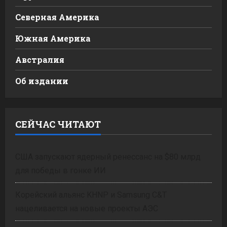
Северная Америка
Южная Америка
Австралия
Об издании
СЕЙЧАС ЧИТАЮТ
США запускают ядерный ренессанс на $80 млрд
для победы в гонке ИИ
Корейский альянс KHNP и Samsung C&T
нацеливается на новые проекты АЭС