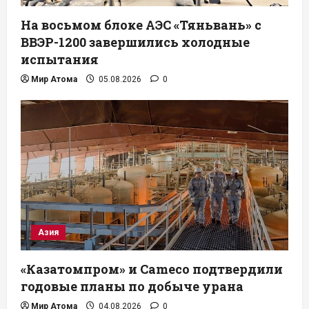
На восьмом блоке АЭС «Тяньвань» с
ВВЭР-1200 завершились холодные
испытания
Мир Атома
05.08.2026
0
Азия
«Казатомпром» и Cameco подтвердили
годовые планы по добыче урана
Мир Атома
04.08.2026
0