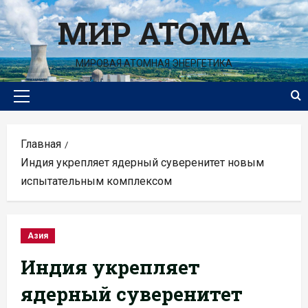
Перейти
МИР АТОМА
к
содержимому
МИРОВАЯ АТОМНАЯ ЭНЕРГЕТИКА
Основное
меню
Главная
Индия укрепляет ядерный суверенитет новым
испытательным комплексом
Азия
Индия укрепляет
ядерный суверенитет