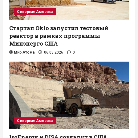
Северная Америка
Стартап Oklo запустил тестовый
реактор в рамках программы
Минэнерго США
Мир Атома
06.08.2026
0
Северная Америка
IsoEnergy и DISA создадут в США