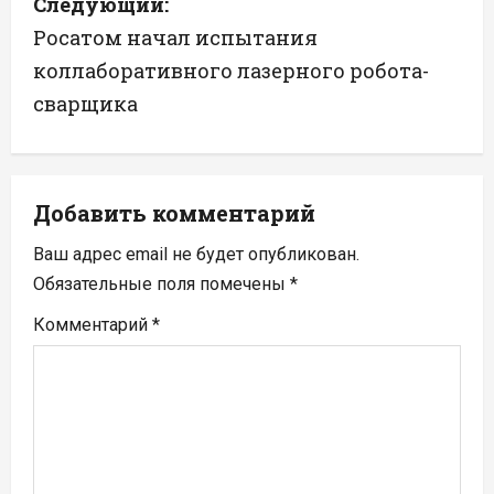
Следующий:
и
Росатом начал испытания
г
коллаборативного лазерного робота-
а
сварщика
ц
и
Добавить комментарий
я
Ваш адрес email не будет опубликован.
п
Обязательные поля помечены
*
Комментарий
*
о
з
а
п