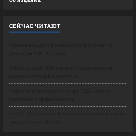
СЕЙЧАС ЧИТАЮТ
Германия выдала финальное разрешение на
демонтаж АЭС «Гронде»
Власти штатов США снимают ограничения на
развитие атомной энергетики
Реформа атомного регулятора США: курс на
ускорение и эффективность
На АЭС «Сюйдапу» в Китае завершены испытания
третьего энергоблока