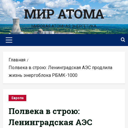
Перейти
МИР АТОМА
к
содержимому
МИРОВАЯ АТОМНАЯ ЭНЕРГЕТИКА
Основное
меню
Главная
Полвека в строю: Ленинградская АЭС продлила
жизнь энергоблока РБМК-1000
Европа
Полвека в строю:
Ленинградская АЭС