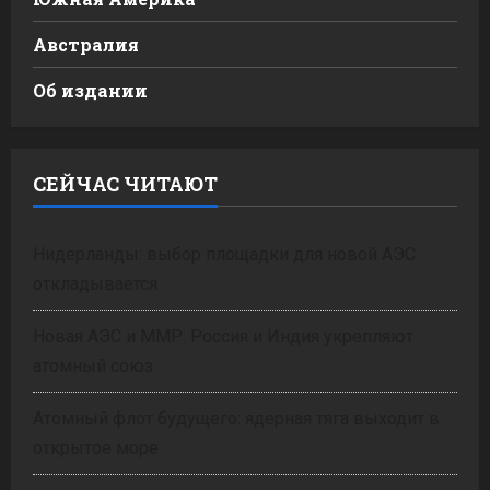
Австралия
Об издании
СЕЙЧАС ЧИТАЮТ
Нидерланды: выбор площадки для новой АЭС
откладывается
Новая АЭС и ММР: Россия и Индия укрепляют
атомный союз
Атомный флот будущего: ядерная тяга выходит в
открытое море