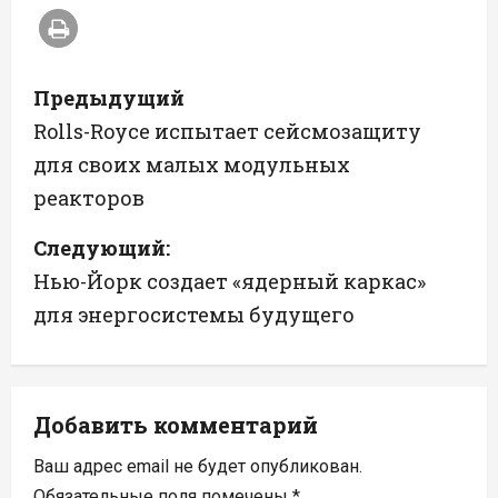
Н
Предыдущий
а
Rolls-Royce испытает сейсмозащиту
для своих малых модульных
в
реакторов
и
Следующий:
г
Нью-Йорк создает «ядерный каркас»
а
для энергосистемы будущего
ц
и
Добавить комментарий
я
Ваш адрес email не будет опубликован.
Обязательные поля помечены
*