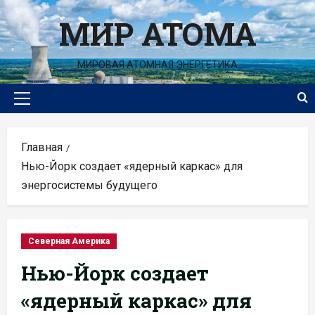
Перейти
МИР АТОМА
к
содержимому
МИРОВАЯ АТОМНАЯ ЭНЕРГЕТИКА
Основное
меню
Главная
Нью-Йорк создает «ядерный каркас» для
энергосистемы будущего
Северная Америка
Нью-Йорк создает
«ядерный каркас» для