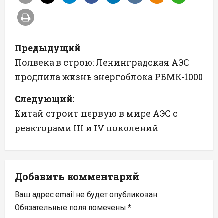
Н
Предыдущий
а
Полвека в строю: Ленинградская АЭС
продлила жизнь энергоблока РБМК-1000
в
Следующий:
и
Китай строит первую в мире АЭС с
г
реакторами III и IV поколений
а
ц
Добавить комментарий
и
Ваш адрес email не будет опубликован.
я
Обязательные поля помечены
*