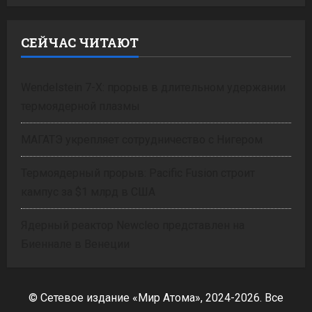
СЕЙЧАС ЧИТАЮТ
Wendelstein 7-X: прорыв в длительном удержании
термоядерной плазмы
МАГАТЭ укрепляет сотрудничество с Нигером
Термоядерный прорыв: Pacific Fusion строит
кампус за $1 млрд в США
Ядерный реактор Newcleo представлен на
Биеннале в Венеции
© Сетевое издание «Мир Атома», 2024-2026. Все