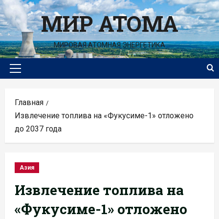
Перейти
МИР АТОМА
к
содержимому
МИРОВАЯ АТОМНАЯ ЭНЕРГЕТИКА
Основное
меню
Главная
Извлечение топлива на «Фукусиме-1» отложено
до 2037 года
Азия
Извлечение топлива на
«Фукусиме-1» отложено