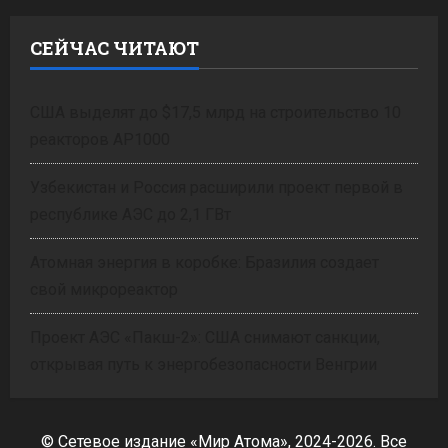
СЕЙЧАС ЧИТАЮТ
США выделят до $17,5 млрд на строительство 10
реакторов AP1000
Узбекистан и Россия расширили проект первой в
республике АЭС до 2,1 ГВт
Атомная энергия в коробке: Бразилия создает
свой микрореактор
Проект АЭС «Пакш-2»: США снимают санкции,
открывая путь к энергобезопасности Венгрии
© Сетевое издание «Мир Атома», 2024-2026. Все