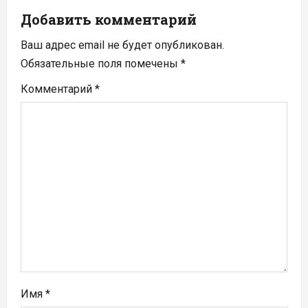
и
Добавить комментарий
я
Ваш адрес email не будет опубликован.
п
Обязательные поля помечены
*
Комментарий
*
о
з
а
п
и
с
я
м
Имя
*