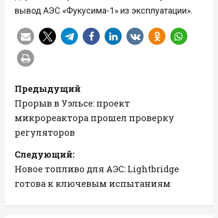
вывод АЭС «Фукусима-1» из эксплуатации».
Н
Предыдущий
а
Прорыв в Уэльсе: проект
микрореактора прошел проверку
в
регуляторов
и
Следующий:
г
Новое топливо для АЭС: Lightbridge
а
готова к ключевым испытаниям
ц