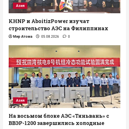
Азия
KHNP и AboitizPower изучат
строительство АЭС на Филиппинах
Мир Атома
05.08.2026
0
Азия
На восьмом блоке АЭС «Тяньвань» с
ВВЭР-1200 завершились холодные