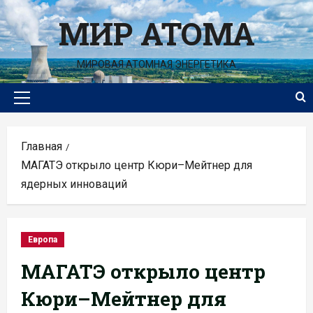
Перейти
МИР АТОМА
к
содержимому
МИРОВАЯ АТОМНАЯ ЭНЕРГЕТИКА
Основное
меню
Главная
МАГАТЭ открыло центр Кюри–Мейтнер для
ядерных инноваций
Европа
МАГАТЭ открыло центр
Кюри–Мейтнер для