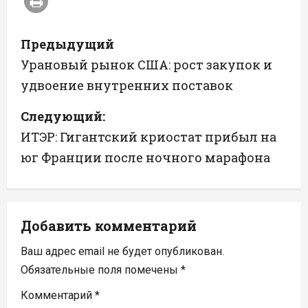
Н
Предыдущий
а
Урановый рынок США: рост закупок и
удвоение внутренних поставок
в
Следующий:
и
ИТЭР: Гигантский криостат прибыл на
г
юг Франции после ночного марафона
а
ц
Добавить комментарий
и
Ваш адрес email не будет опубликован.
я
Обязательные поля помечены
*
п
Комментарий
*