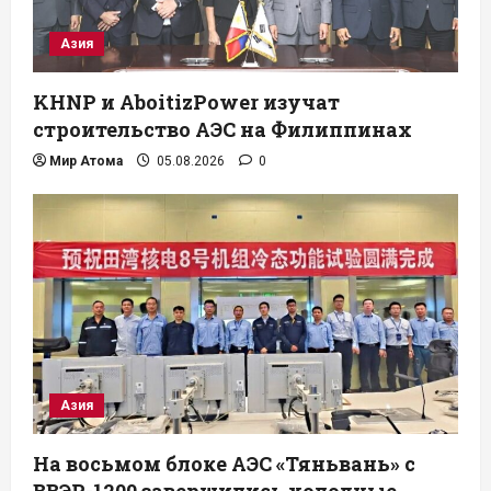
Азия
KHNP и AboitizPower изучат
строительство АЭС на Филиппинах
Мир Атома
05.08.2026
0
Азия
На восьмом блоке АЭС «Тяньвань» с
ВВЭР-1200 завершились холодные