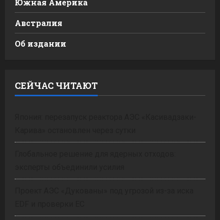
Южная Америка
Австралия
Об издании
СЕЙЧАС ЧИТАЮТ
Япония: перезапуск реактора АЭС «Касивадзаки-
Карива» остановлен через сутки
Глобальное решение для ядерных отходов:
эксперты объединили усилия
Проект АЭС «Дукованы» под угрозой из-за иска
EDF и проверки ЕС