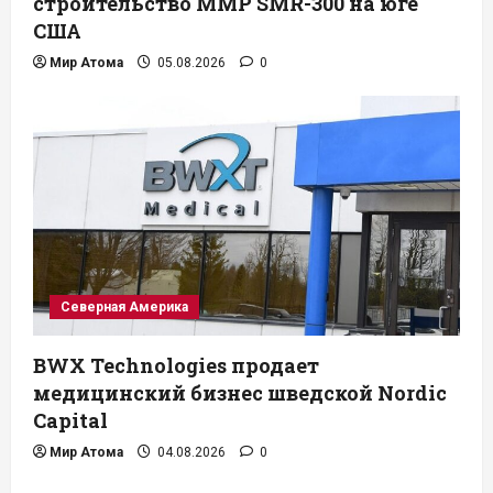
строительство ММР SMR-300 на юге
США
Мир Атома
05.08.2026
0
Северная Америка
BWX Technologies продает
медицинский бизнес шведской Nordic
Capital
Мир Атома
04.08.2026
0