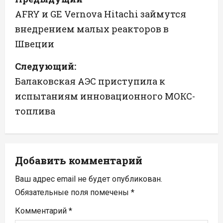
а
AFRY и GE Vernova Hitachi займутся
внедрением малых реакторов в
в
Швеции
и
Следующий:
г
Балаковская АЭС приступила к
а
испытаниям инновационного МОКС-
топлива
ц
и
я
Добавить комментарий
п
Ваш адрес email не будет опубликован.
Обязательные поля помечены
*
о
Комментарий
*