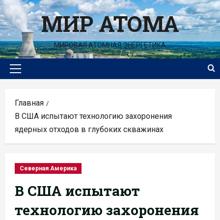
Перейти
МИР АТОМА
к
содержимому
МИРОВАЯ АТОМНАЯ ЭНЕРГЕТИКА
Основное
меню
Главная
В США испытают технологию захоронения
ядерных отходов в глубоких скважинах
Северная Америка
В США испытают
технологию захоронения