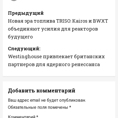
Н
Предыдущий
а
Новая эра топлива TRISO: Kairos и BWXT
объединяют усилия для реакторов
в
будущего
и
Следующий:
г
Westinghouse привлекает британских
а
партнеров для ядерного ренессанса
ц
и
Добавить комментарий
я
Ваш адрес email не будет опубликован.
п
Обязательные поля помечены
*
Комментарий
*