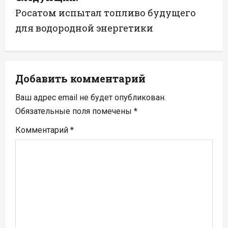
г
Росатом испытал топливо будущего
а
для водородной энергетики
ц
и
Добавить комментарий
я
Ваш адрес email не будет опубликован.
п
Обязательные поля помечены
*
Комментарий
*
о
з
а
п
и