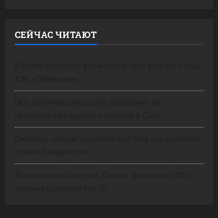
СЕЙЧАС ЧИТАЮТ
В Китае состоялся физический пуск второго блока
АЭС «Тайпинлин»
Oklo получила рекордное одобрение на
производство ядерного топлива в США
Сингапур готовит нормативную базу для развития
атомной энергетики
Американский прорыв: Centrus произвела 900 кг
топлива будущего HALEU