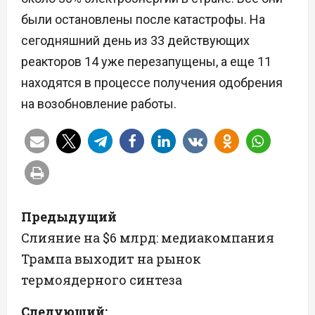
были остановлены после катастрофы. На
сегодняшний день из 33 действующих
реакторов 14 уже перезапущены, а еще 11
находятся в процессе получения одобрения
на возобновление работы.
Н
Предыдущий
а
Слияние на $6 млрд: медиакомпания
Трампа выходит на рынок
в
термоядерного синтеза
и
Следующий: