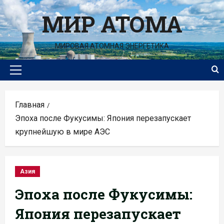
Перейти
МИР АТОМА
к
содержимому
МИРОВАЯ АТОМНАЯ ЭНЕРГЕТИКА
Основное
меню
Главная
Эпоха после Фукусимы: Япония перезапускает
крупнейшую в мире АЭС
Азия
Эпоха после Фукусимы:
Япония перезапускает