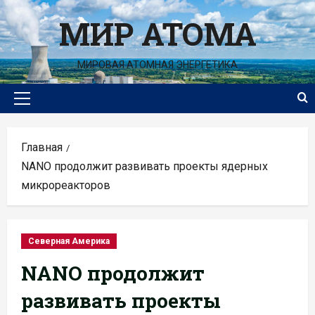
Перейти
МИР АТОМА
к
содержимому
МИРОВАЯ АТОМНАЯ ЭНЕРГЕТИКА
Основное
меню
Главная
NANO продолжит развивать проекты ядерных
микрореакторов
Северная Америка
NANO продолжит
развивать проекты