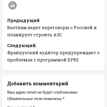
Н
Предыдущий
а
Вьетнам ведет переговоры с Россией и
планирует строить АЭС
в
Следующий:
и
Французский аудитор предупреждает о
г
проблемах с программой EPR2
а
ц
Добавить комментарий
и
Ваш адрес email не будет опубликован.
я
Обязательные поля помечены
*