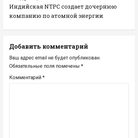
и
Индийская NTPC создает дочернюю
г
компанию по атомной энергии
а
ц
Добавить комментарий
и
Ваш адрес email не будет опубликован.
я
Обязательные поля помечены
*
п
Комментарий
*
о
з
а
п