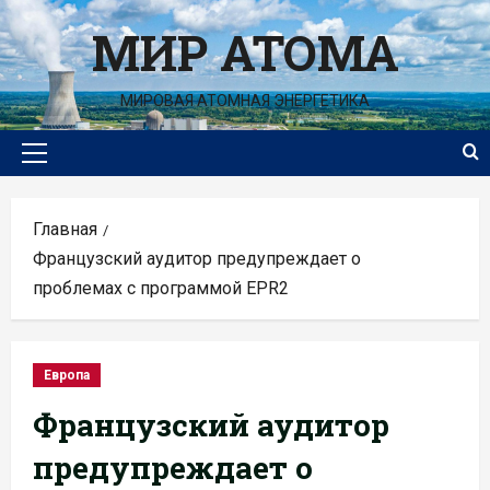
Перейти
МИР АТОМА
к
содержимому
МИРОВАЯ АТОМНАЯ ЭНЕРГЕТИКА
Основное
меню
Главная
Французский аудитор предупреждает о
проблемах с программой EPR2
Европа
Французский аудитор
предупреждает о