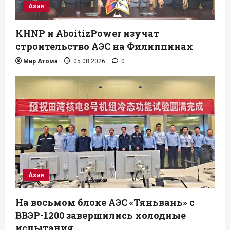
Азия
KHNP и AboitizPower изучат
строительство АЭС на Филиппинах
Мир Атома
05.08.2026
0
Азия
На восьмом блоке АЭС «Тяньвань» с
ВВЭР-1200 завершились холодные
испытания