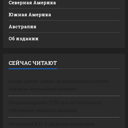
Северная Америка
Южная Америка
Австралия
Об издании
СЕЙЧАС ЧИТАЮТ
Google делает ставку на термоядерный синтез:
подписан крупнейший контракт
Лондон выделяет £154 млн на безопасную
утилизацию ядерного наследия
На Курской АЭС-2 досрочно завершили