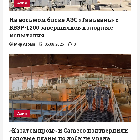
Азия
На восьмом блоке АЭС «Тяньвань» с
ВВЭР-1200 завершились холодные
испытания
Мир Атома
05.08.2026
0
Азия
«Казатомпром» и Cameco подтвердили
годовые планы по добыче урана