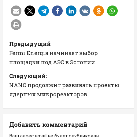
Н
Предыдущий
а
Fermi Energia начинает выбор
площадки под АЭС в Эстонии
в
Следующий:
и
NANO продолжит развивать проекты
г
ядерных микрореакторов
а
ц
Добавить комментарий
и
Ваш адрес email не будет опубликован.