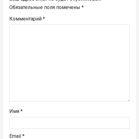
я
Обязательные поля помечены
*
п
Комментарий
*
о
з
а
п
и
с
я
Имя
*
м
Email
*