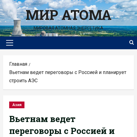
Перейти
МИР АТОМА
к
содержимому
МИРОВАЯ АТОМНАЯ ЭНЕРГЕТИКА
Основное
меню
Главная
Вьетнам ведет переговоры с Россией и планирует
строить АЭС
Азия
Вьетнам ведет
переговоры с Россией и