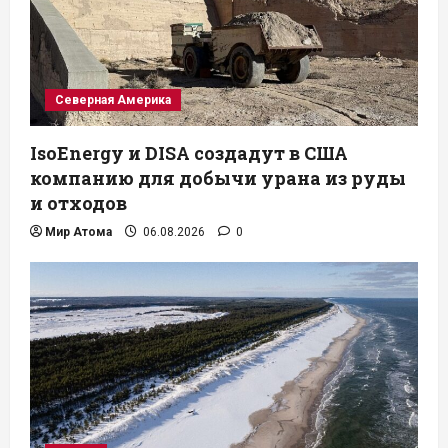
Северная Америка
IsoEnergy и DISA создадут в США
компанию для добычи урана из руды
и отходов
Мир Атома
06.08.2026
0