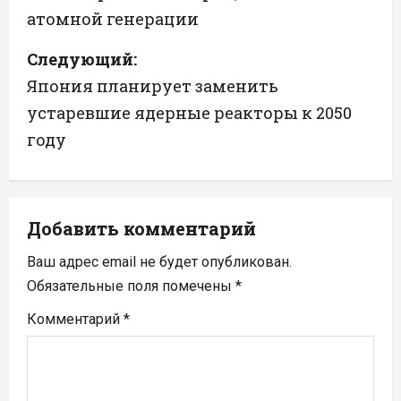
в
атомной генерации
и
Следующий:
г
Япония планирует заменить
а
устаревшие ядерные реакторы к 2050
году
ц
и
я
Добавить комментарий
п
Ваш адрес email не будет опубликован.
Обязательные поля помечены
*
о
Комментарий
*
з
а