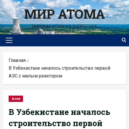
Перейти
МИР АТОМА
к
содержимому
МИРОВАЯ АТОМНАЯ ЭНЕРГЕТИКА
Основное
меню
Главная
В Узбекистане началось строительство первой
АЭС с малым реактором
Азия
В Узбекистане началось
строительство первой