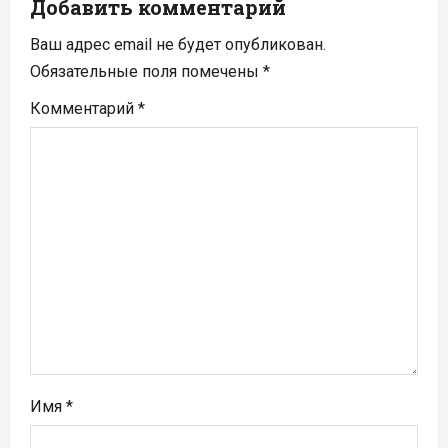
Добавить комментарий
я
Ваш адрес email не будет опубликован.
п
Обязательные поля помечены
*
Комментарий
*
о
з
а
п
и
с
я
м
Имя
*