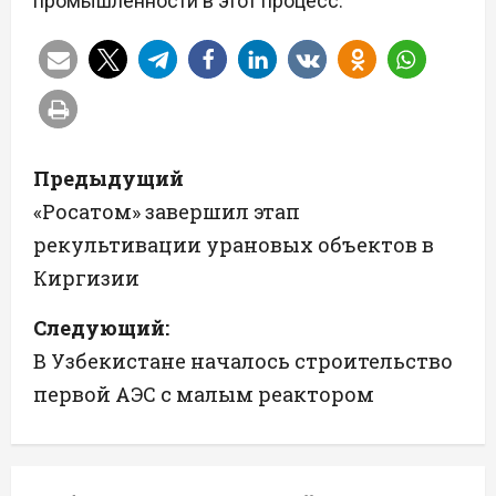
промышленности в этот процесс.
Н
Предыдущий
а
«Росатом» завершил этап
рекультивации урановых объектов в
в
Киргизии
и
Следующий:
г
В Узбекистане началось строительство
а
первой АЭС с малым реактором
ц
и