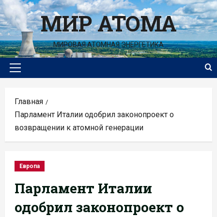
Перейти
МИР АТОМА
к
содержимому
МИРОВАЯ АТОМНАЯ ЭНЕРГЕТИКА
Основное
меню
Главная
Парламент Италии одобрил законопроект о
возвращении к атомной генерации
Европа
Парламент Италии
одобрил законопроект о