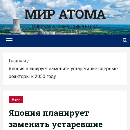
Перейти
МИР АТОМА
к
содержимому
МИРОВАЯ АТОМНАЯ ЭНЕРГЕТИКА
Основное
меню
Главная
Япония планирует заменить устаревшие ядерные
реакторы к 2050 году
Азия
Япония планирует
заменить устаревшие