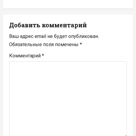
а
ц
Добавить комментарий
и
Ваш адрес email не будет опубликован.
я
Обязательные поля помечены
*
п
Комментарий
*
о
з
а
п
и
с