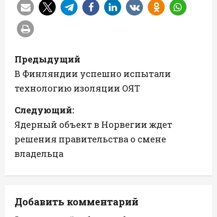
Н
Предыдущий
а
В Финляндии успешно испытали
технологию изоляции ОЯТ
в
Следующий:
и
Ядерный объект в Норвегии ждет
г
решения правительства о смене
а
владельца
ц
и
Добавить комментарий
я