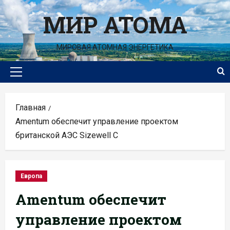
Перейти
МИР АТОМА
к
содержимому
МИРОВАЯ АТОМНАЯ ЭНЕРГЕТИКА
Основное
меню
Главная
Amentum обеспечит управление проектом
британской АЭС Sizewell C
Европа
Amentum обеспечит
управление проектом