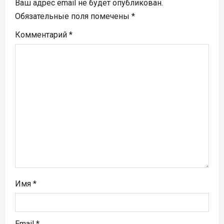
Ваш адрес email не будет опубликован.
п
Обязательные поля помечены
*
Комментарий
*
о
з
а
п
и
с
я
м
Имя
*
Email
*