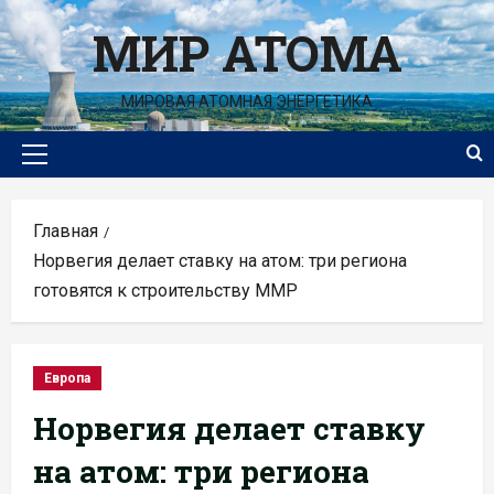
Перейти
МИР АТОМА
к
содержимому
МИРОВАЯ АТОМНАЯ ЭНЕРГЕТИКА
Основное
меню
Главная
Норвегия делает ставку на атом: три региона
готовятся к строительству ММР
Европа
Норвегия делает ставку
на атом: три региона