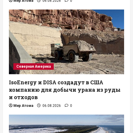
Мир Атома
06.08.2026
0
Северная Америка
IsoEnergy и DISA создадут в США
компанию для добычи урана из руды
и отходов
Мир Атома
06.08.2026
0