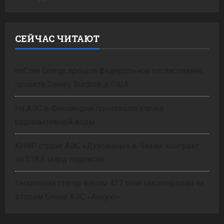
СЕЙЧАС ЧИТАЮТ
enCore Energy прошла федеральное согласование
проекта Dewey Burdock в США
На АЭС в Финляндии произошла утечка
радиоактивной воды
KHNP строит АЭС «Дукованы» в Чехии: контракт
на $18,6 млрд подписан
Гигантский статор весом 437 тонн смонтирован на
втором блоке АЭС «Аккую»