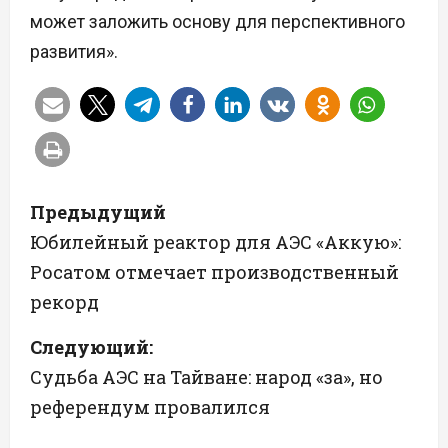
может заложить основу для перспективного
развития».
Н
Предыдущий
а
Юбилейный реактор для АЭС «Аккую»:
Росатом отмечает производственный
в
рекорд
и
Следующий:
г
Судьба АЭС на Тайване: народ «за», но
а
референдум провалился