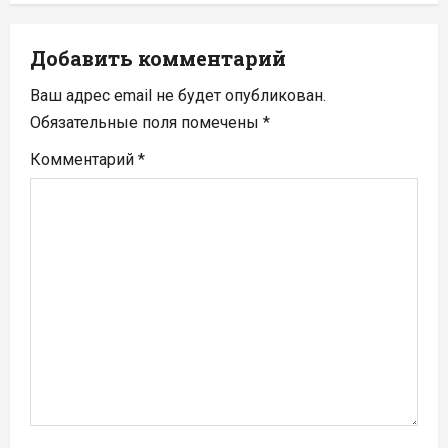
ц
и
Добавить комментарий
я
Ваш адрес email не будет опубликован.
п
Обязательные поля помечены
*
Комментарий
*
о
з
а
п
и
с
я