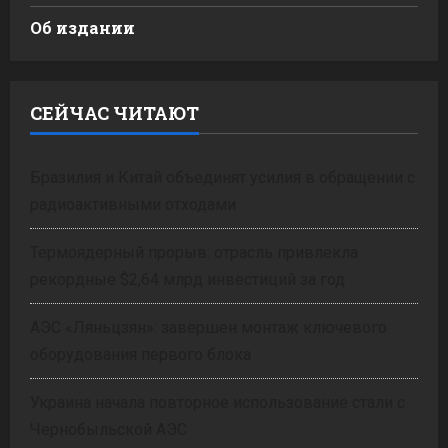
Об издании
СЕЙЧАС ЧИТАЮТ
Бразилия и Китай объединят усилия в обращении с
радиоактивными отходами
Термоядерный прорыв: отрасль привлекла
рекордные $2,64 млрд инвестиций за год
АЭС «Ляньцзян»: завершен монтаж ключевого
оборудования первого блока
Украина начала повторное использование стали с
Чернобыльской АЭС