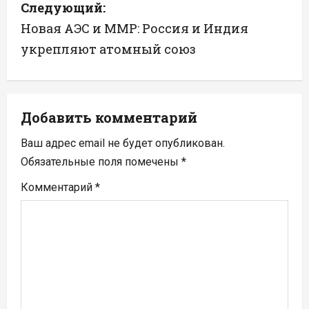
Следующий:
г
Новая АЭС и ММР: Россия и Индия
а
укрепляют атомный союз
ц
и
Добавить комментарий
я
Ваш адрес email не будет опубликован.
п
Обязательные поля помечены
*
Комментарий
*
о
з
а
п