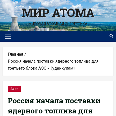
Перейти
МИР АТОМА
к
содержимому
МИРОВАЯ АТОМНАЯ ЭНЕРГЕТИКА
Основное
меню
Главная
Россия начала поставки ядерного топлива для
третьего блока АЭС «Куданкулам»
Азия
Россия начала поставки
ядерного топлива для