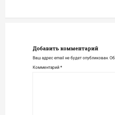
г
а
ц
и
Добавить комментарий
я
Ваш адрес email не будет опубликован.
Об
п
Комментарий
*
о
з
а
п