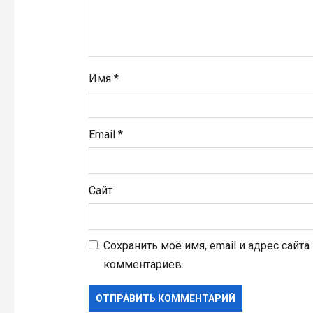
и
с
я
Имя
*
м
Email
*
Сайт
Сохранить моё имя, email и адрес сайт
комментариев.