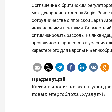
Соглашение с британским регулятор
международных сделок Sogin. Ранее 
сотрудничестве с японской Japan At
инженерными центрами. Совместный 
оптимизировать расходы на ликвидац
прозрачность процессов в условиях ж
характерного для Европы и Великобри
Н
Предыдущий
Китай выводит на этап пуска два
а
новых энергоблока «Хуалун-1»
в
и