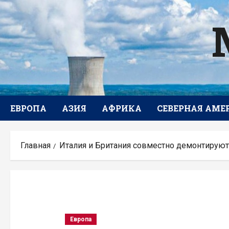
Перейти
к
содержимому
ЕВРОПА
АЗИЯ
АФРИКА
СЕВЕРНАЯ АМЕ
Главная
Италия и Британия совместно демонтирую
Европа