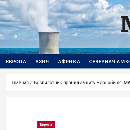
Перейти
к
содержимому
ЕВРОПА
АЗИЯ
АФРИКА
СЕВЕРНАЯ АМЕ
Главная
Беспилотник пробил защиту Чернобыля: МА
Европа