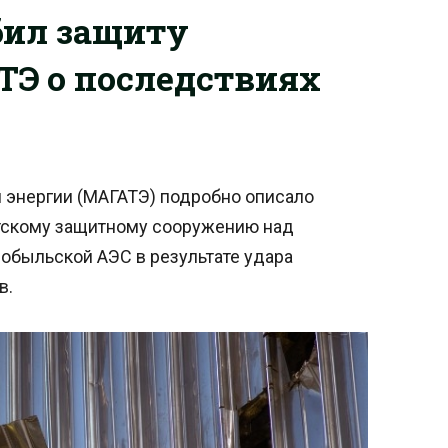
бил защиту
Э о последствиях
 энергии (МАГАТЭ) подробно описало
нтскому защитному сооружению над
обыльской АЭС в результате удара
в.