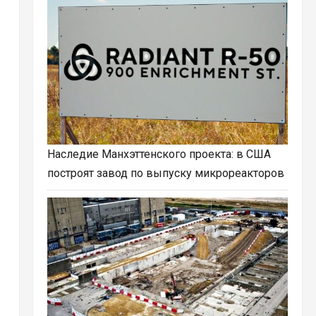
Наследие Манхэттенского проекта: в США
построят завод по выпуску микрореакторов