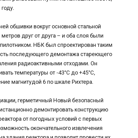
 году.
ней обшивки вокруг основной стальной
 метров друг от друга – и оба слоя были
спилотником. НБК был спроектирован таким
ость последующего демонтажа стареющего
авления радиоактивными отходами. Он
вать температуры от -43°C до +45°C,
ние магнитудой 6 по шкале Рихтера.
иации, герметичный Новый безопасный
истанционно демонтировать конструкцию
 реактора от погодных условий с первых
возможность окончательного извлечения
а здания реактора и позволит провести их