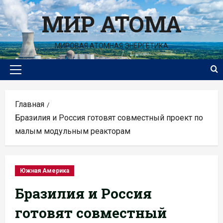
Перейти
МИР АТОМА
к
содержимому
МИРОВАЯ АТОМНАЯ ЭНЕРГЕТИКА
Основное
меню
Главная
Бразилия и Россия готовят совместный проект по
малым модульным реакторам
Южная Америка
Бразилия и Россия
готовят совместный