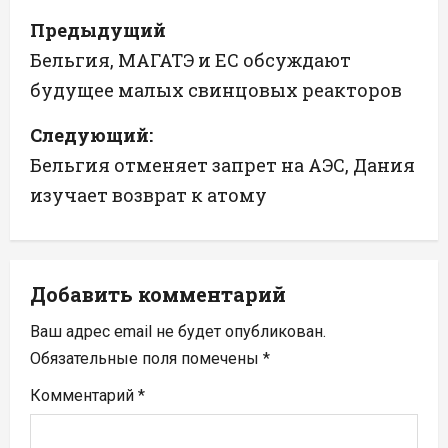
Н
Предыдущий
а
Бельгия, МАГАТЭ и ЕС обсуждают
будущее малых свинцовых реакторов
в
Следующий:
и
Бельгия отменяет запрет на АЭС, Дания
г
изучает возврат к атому
а
ц
Добавить комментарий
и
Ваш адрес email не будет опубликован.
я
Обязательные поля помечены
*
п
Комментарий
*
о