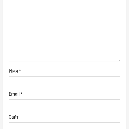
а
п
и
с
я
м
Имя
*
Email
*
Сайт