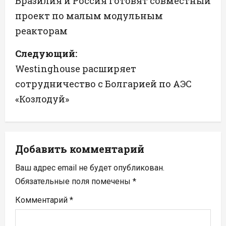
а
Бразилия и Россия готовят совместный
проект по малым модульным
в
реакторам
и
Следующий:
г
Westinghouse расширяет
а
сотрудничество с Болгарией по АЭС
«Козлодуй»
ц
и
я
Добавить комментарий
п
Ваш адрес email не будет опубликован.
Обязательные поля помечены
*
о
Комментарий
*
з