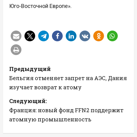
Юго-Восточной Европе».
Н
Предыдущий
а
Бельгия отменяет запрет на АЭС, Дания
изучает возврат к атому
в
Следующий:
и
Франция: новый фонд FFN2 поддержит
г
атомную промышленность
а