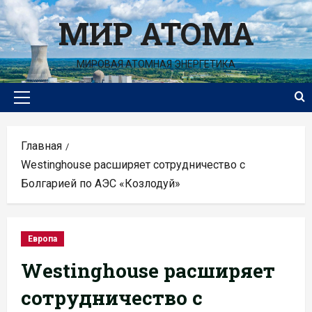
Перейти
МИР АТОМА
к
содержимому
МИРОВАЯ АТОМНАЯ ЭНЕРГЕТИКА
Основное
меню
Главная
Westinghouse расширяет сотрудничество с
Болгарией по АЭС «Козлодуй»
Европа
Westinghouse расширяет
сотрудничество с