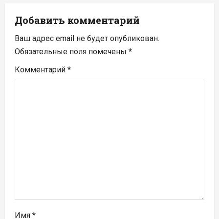
ц
Добавить комментарий
и
Ваш адрес email не будет опубликован.
я
Обязательные поля помечены
*
п
Комментарий
*
о
з
а
п
и
с
я
Имя
*