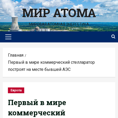
Перейти
МИР АТОМА
к
содержимому
МИРОВАЯ АТОМНАЯ ЭНЕРГЕТИКА
Основное
меню
Главная
Первый в мире коммерческий стелларатор
построят на месте бывшей АЭС
Европа
Первый в мире
коммерческий