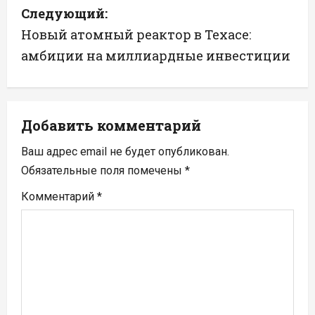
Следующий:
и
Новый атомный реактор в Техасе:
г
амбиции на миллиардные инвестиции
а
ц
Добавить комментарий
и
Ваш адрес email не будет опубликован.
я
Обязательные поля помечены
*
п
Комментарий
*
о
з
а