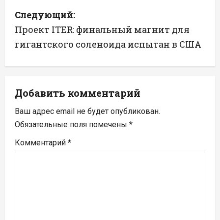
Следующий:
и
Проект ITER: финальный магнит для
г
гигантского соленоида испытан в США
а
ц
Добавить комментарий
и
Ваш адрес email не будет опубликован.
я
Обязательные поля помечены
*
п
Комментарий
*
о
з
а