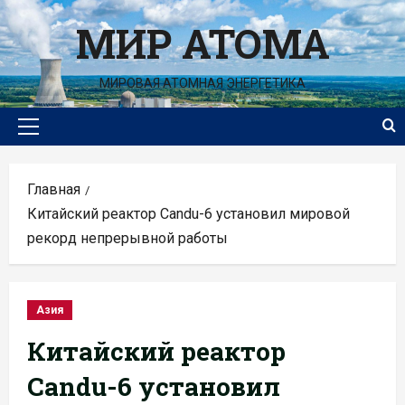
Перейти
МИР АТОМА
к
содержимому
МИРОВАЯ АТОМНАЯ ЭНЕРГЕТИКА
Основное
меню
Главная
Китайский реактор Candu-6 установил мировой
рекорд непрерывной работы
Азия
Китайский реактор
Candu-6 установил