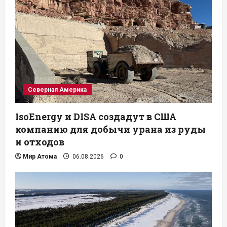
Северная Америка
IsoEnergy и DISA создадут в США
компанию для добычи урана из руды
и отходов
Мир Атома
06.08.2026
0