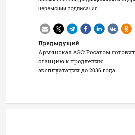
церемонии подписания.
Н
Предыдущий
Армянская АЭС: Росатом готови
а
станцию к продлению
в
эксплуатации до 2036 года
и
г
а
ц
и