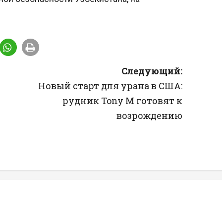
Следующий:
т
Новый старт для урана в США:
рудник Tony M готовят к
возрождению