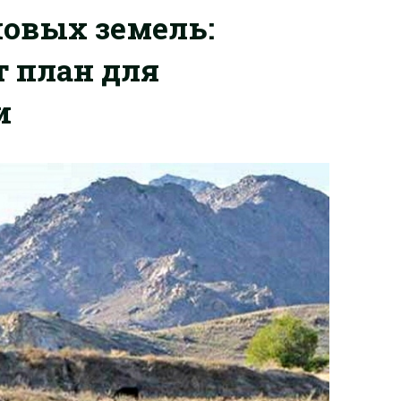
овых земель:
 план для
и