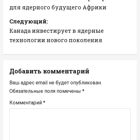
для ядерного будущего Африки
в
Следующий:
и
Канада инвестирует в ядерные
г
технологии нового поколения
а
ц
Добавить комментарий
и
Ваш адрес email не будет опубликован.
я
Обязательные поля помечены
*
п
Комментарий
*
о
з