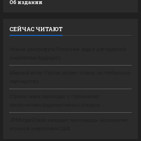
Об издании
СЕЙЧАС ЧИТАЮТ
Новые центрифуги Росатома: задел для ядерной
энергетики будущего
Мирный атом: Россия делает ставку на глобальное
партнерство
Страны мира переходят к глубинному
захоронению радиоактивных отходов
JPMorganChase направит миллиарды на развитие
атомной энергетики США