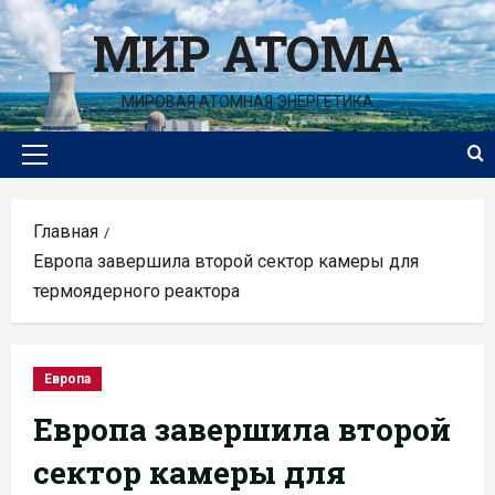
Перейти
МИР АТОМА
к
содержимому
МИРОВАЯ АТОМНАЯ ЭНЕРГЕТИКА
Основное
меню
Главная
Европа завершила второй сектор камеры для
термоядерного реактора
Европа
Европа завершила второй
сектор камеры для