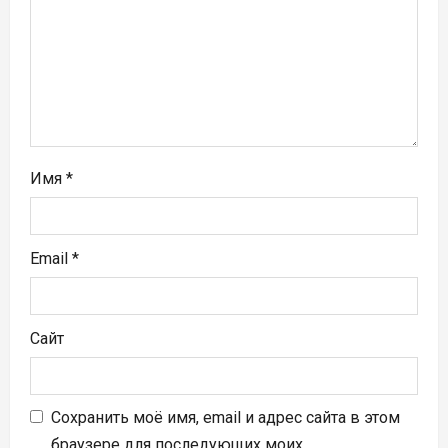
а
п
и
с
я
Имя
*
м
Email
*
Сайт
Сохранить моё имя, email и адрес сайта в этом
браузере для последующих моих